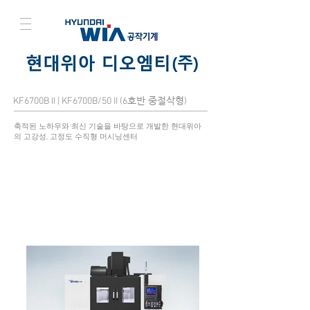
호반 중절삭형
KF6700B II | KF6700B/50 II (6
)
축적된 노하우와 최신 기술을 바탕으로 개발한 현대위아
의 고강성, 고정도 수직형 머시닝센터